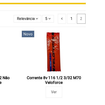
Relevância
5
1
2
Novo
32 Não
Corrente 8v 116 1/2 3/32 M70
e
Veloforce
Ver