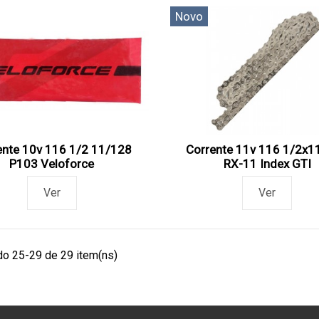
Novo
ente 10v 116 1/2 11/128
Corrente 11v 116 1/2x1
P103 Veloforce
RX-11 Index GTI
Ver
Ver
o 25-29 de 29 item(ns)