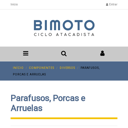
Início
Entrar
INÍCIO
COMPONENTES
DIVERSOS
PARAFUSOS,
PORCAS E ARRUELAS
Parafusos, Porcas e
Arruelas