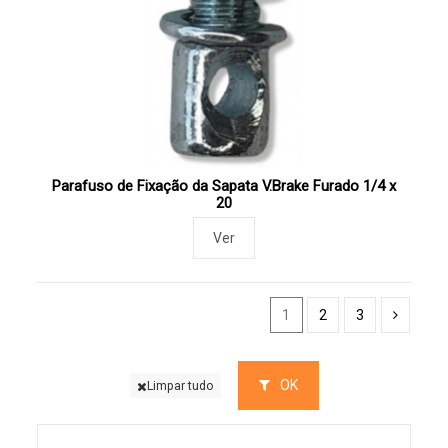
Parafuso de Fixação da Sapata V.Brake Furado 1/4 x
20
Ver
1
2
3
OK
Limpar tudo