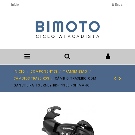
Início
Entrar
INÍCIO
COMPONENTES
TRANSMISSÃO
CÂMBIOS TRASEIROS
CÂMBIO TRASEIRO COM
GANCHEIRA TOURNEY RD-TY300 - SHIMANO